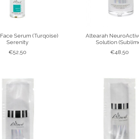
 Face Serum (Turqoise)
Altearah NeuroActiv
Serenity
Solution (Sublim
€52,50
€48,50