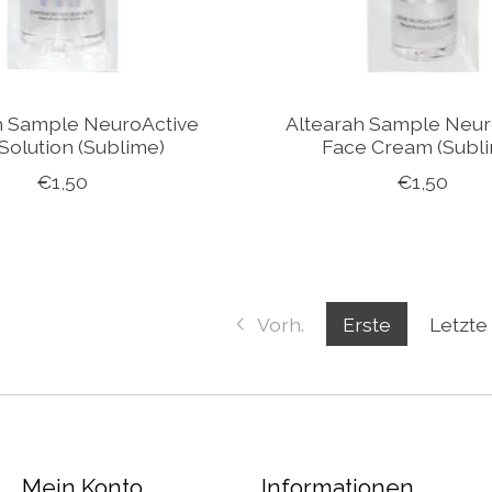
h Sample NeuroActive
Altearah Sample Neur
Solution (Sublime)
Face Cream (Subl
€1,50
€1,50
Vorh.
Erste
Letzte
Mein Konto
Informationen