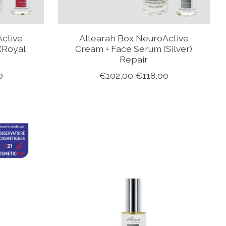
ctive
Altearah Box NeuroActive
(Royal
Cream + Face Serum (Silver)
y
Repair
0
€102,00
€118,00