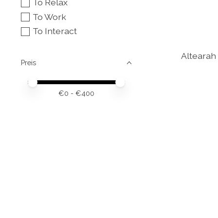
To Relax
To Work
To Interact
Altearah
Preis
Preis – Mindestwert
Price maximum value
€
0
- €
400