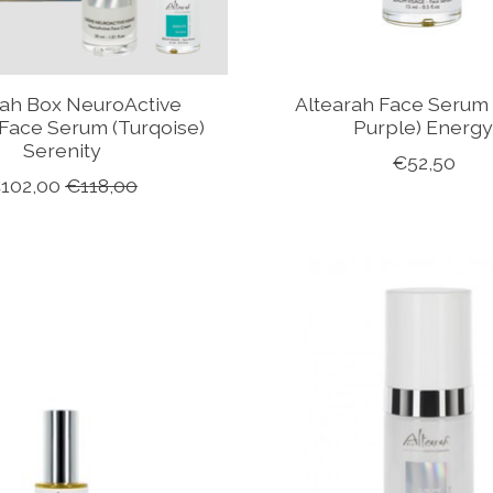
rah Box NeuroActive
Altearah Face Serum 
Face Serum (Turqoise)
Purple) Energ
Serenity
€52,50
102,00
€118,00