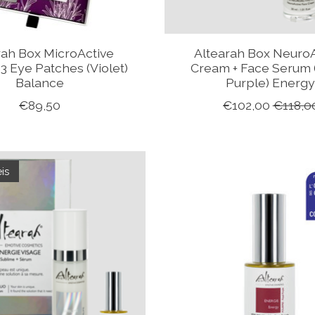
rah Box MicroActive
Altearah Box NeuroA
3 Eye Patches (Violet)
Cream + Face Serum 
Balance
Purple) Energ
€89,50
€102,00
€118,0
is