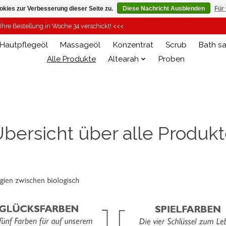
kies zur Verbesserung dieser Seite zu.
Diese Nachricht Ausblenden
Für
hre Bestellung in Woche 34 verschickt! <<<
Hautpflegeöl
Massageöl
Konzentrat
Scrub
Bath sa
Alle Produkte
Altearah
Proben
bersicht über alle Produk