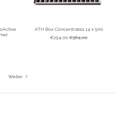
oActive
ATH Box Concentrates 14 x 5ml
ime)
€254,00
€364,00
Weiter