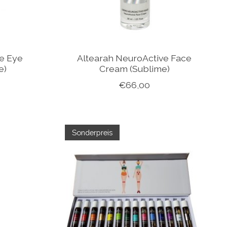
e Eye
Altearah NeuroActive Face
e)
Cream (Sublime)
€66,00
Sonderpreis