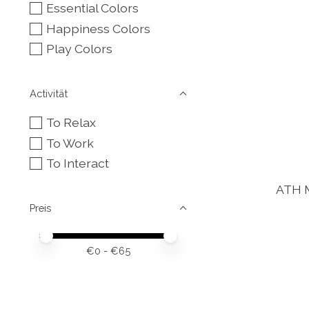
Essential Colors
Happiness Colors
Play Colors
Activität
To Relax
To Work
To Interact
ATH M
Preis
Preis – Mindestwert
Price maximum value
€
0
- €
65