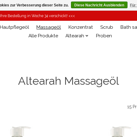
kies zur Verbesserung dieser Seite zu.
Diese Nachricht Ausblenden
Für
hre Bestellung in Woche 34 verschickt! <<<
Hautpflegeöl
Massageöl
Konzentrat
Scrub
Bath sa
Alle Produkte
Altearah
Proben
Altearah Massageöl
15 P