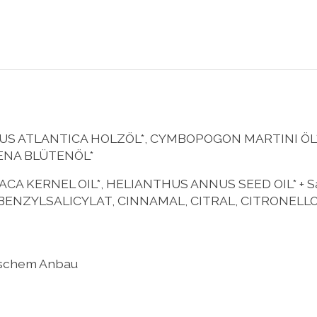
US ATLANTICA HOLZÖL*, CYMBOPOGON MARTINI ÖL
ENA BLÜTENÖL*
A KERNEL OIL*, HELIANTHUS ANNUS SEED OIL* + S
ENZYLSALICYLAT, CINNAMAL, CITRAL, CITRONELLO
gischem Anbau