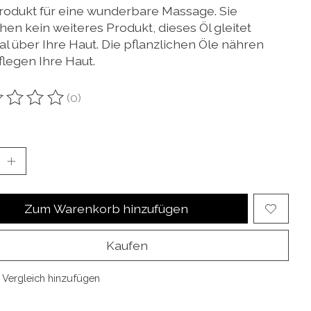
rodukt für eine wunderbare Massage. Sie
hen kein weiteres Produkt, dieses Öl gleitet
al über Ihre Haut. Die pflanzlichen Öle nähren
flegen Ihre Haut.
(0)
ewertung dieses Produkts ist
0
von 5
Zum Warenkorb hinzufügen
Kaufen
Vergleich hinzufügen