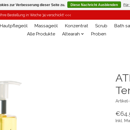
kies zur Verbesserung dieser Seite zu.
Diese Nachricht Ausblenden
Für
hre Bestellung in Woche 34 verschickt! <<<
Hautpflegeöl
Massageöl
Konzentrat
Scrub
Bath sa
Alle Produkte
Altearah
Proben
AT
Te
Artike
€64,
Inkl. M