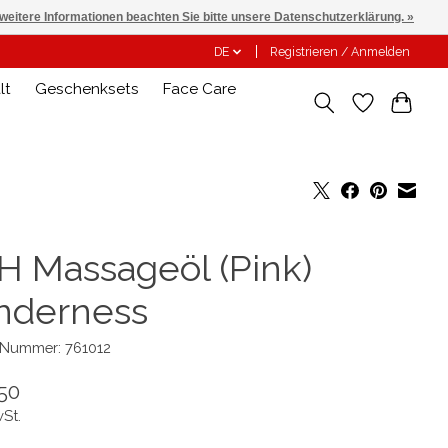
 weitere Informationen beachten Sie bitte unsere Datenschutzerklärung. »
DE
Registrieren / Anmelden
lt
Geschenksets
Face Care
H Massageöl (Pink)
nderness
l-Nummer: 761012
50
wSt.