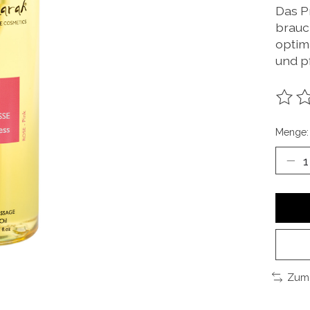
Das P
brauc
optim
und p
Die B
Menge:
Zum 