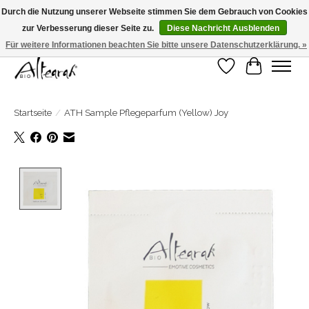
Durch die Nutzung unserer Webseite stimmen Sie dem Gebrauch von Cookies
zur Verbesserung dieser Seite zu.
Diese Nachricht Ausblenden
Sommerschließung >>> Wenn Sie in den Wochen 31-32-33 bestellen, wird Ihre
Bestellung in Woche 34 verschickt! <<<
Für weitere Informationen beachten Sie bitte unsere Datenschutzerklärung. »
Wunschzettel
Ihr Warenk
Startseite
/
ATH Sample Pflegeparfum (Yellow) Joy
Product image slideshow Items