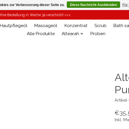
kies zur Verbesserung dieser Seite zu.
Diese Nachricht Ausblenden
Für
hre Bestellung in Woche 34 verschickt! <<<
Hautpflegeöl
Massageöl
Konzentrat
Scrub
Bath sa
Alle Produkte
Altearah
Proben
Alt
Pu
Artike
€35,
Inkl. M