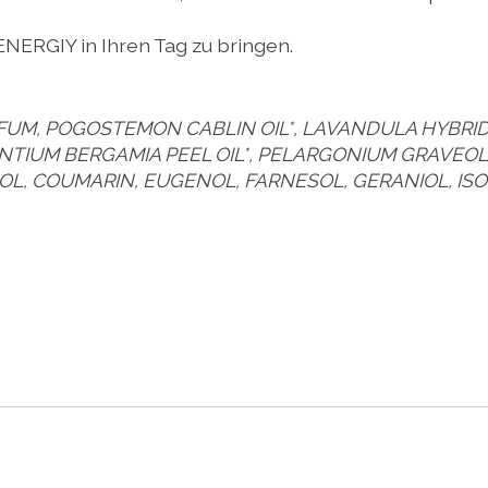
ENERGIY in Ihren Tag zu bringen.
FUM, POGOSTEMON CABLIN OIL*, LAVANDULA HYBRIDA 
TIUM BERGAMIA PEEL OIL*, PELARGONIUM GRAVEOLEN
OL, COUMARIN, EUGENOL, FARNESOL, GERANIOL, IS