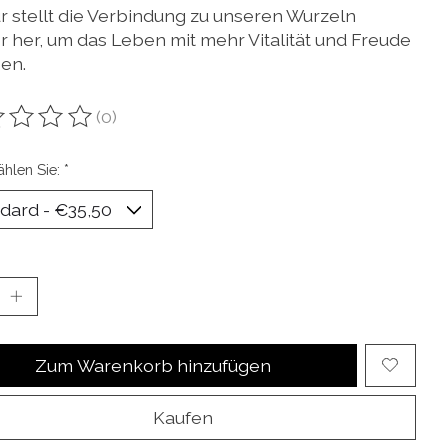
r stellt die Verbindung zu unseren Wurzeln
r her, um das Leben mit mehr Vitalität und Freude
ben.
(0)
ewertung dieses Produkts ist
0
von 5
ählen Sie:
*
Zum Warenkorb hinzufügen
Kaufen