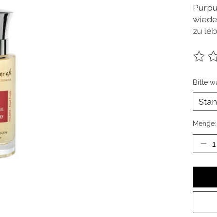
Purpu
wiede
zu le
Die B
Bitte w
Menge: