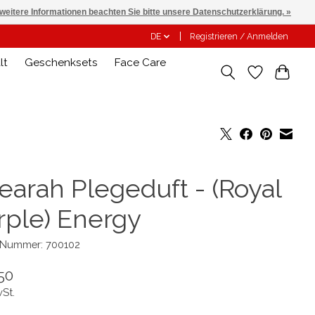
 weitere Informationen beachten Sie bitte unsere Datenschutzerklärung. »
DE
Registrieren / Anmelden
lt
Geschenksets
Face Care
earah Plegeduft - (Royal
rple) Energy
l-Nummer: 700102
50
wSt.