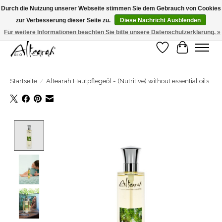
Durch die Nutzung unserer Webseite stimmen Sie dem Gebrauch von Cookies
zur Verbesserung dieser Seite zu.
Diese Nachricht Ausblenden
Sommerschließung >>> Wenn Sie in den Wochen 31-32-33 bestellen, wird Ihre
Bestellung in Woche 34 verschickt! <<<
Für weitere Informationen beachten Sie bitte unsere Datenschutzerklärung. »
Wunschzettel
Ihr Warenk
Startseite
/
Altearah Hautpflegeöl - (Nutritive) without essential oils
Product image slideshow Items