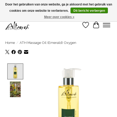
Door het gebruiken van onze website, ga je akkoord met het gebruik van
cookies om onze website te verbeteren.
Dit bericht verbergen
Zomersluiting >>> Bestel je in week 31-32-33, dan wordt je bestelling in week 34
verzonden! <<<
Meer over cookies »
Verlanglijst
Winkelwa
Home
/
ATH Massage Oil (Emerald) Oxygen
Product image slideshow Items