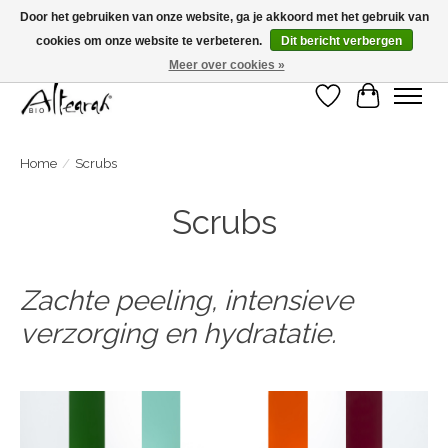
Door het gebruiken van onze website, ga je akkoord met het gebruik van
cookies om onze website te verbeteren.
Dit bericht verbergen
Zomersluiting >>> Bestel je in week 31-32-33, dan wordt je bestelling in week 34
verzonden! <<<
Meer over cookies »
Verlanglijst
Winkelwa
Home
/
Scrubs
Scrubs
Zachte peeling, intensieve
verzorging en hydratatie.