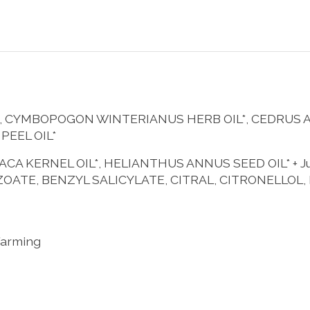
M*, CYMBOPOGON WINTERIANUS HERB OIL*, CEDRUS
 PEEL OIL*
A KERNEL OIL*, HELIANTHUS ANNUS SEED OIL* + J
ZOATE, BENZYL SALICYLATE, CITRAL, CITRONELLOL
 farming