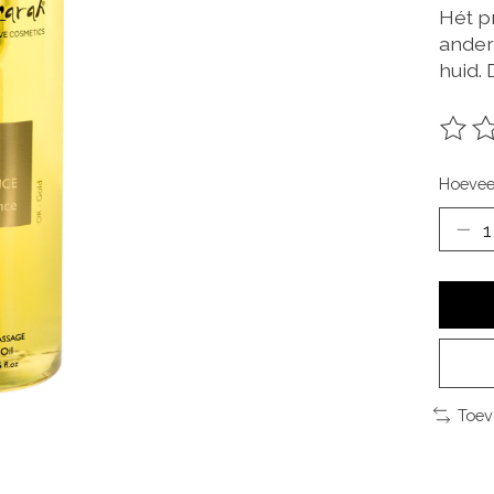
Hét p
ander 
huid.
De be
Hoevee
Toev