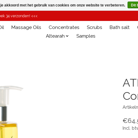
 je akkoord met het gebruik van cookies om onze website te verbeteren.
Dit 
week 34 verzonden! <<<
il
Massage Oils
Concentrates
Scrubs
Bath salt
Altearah
Samples
AT
Co
Artike
€64,
Incl. bt