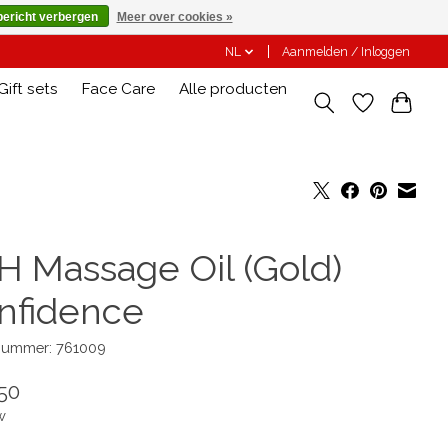
bericht verbergen
Meer over cookies »
NL
Aanmelden / Inloggen
Gift sets
Face Care
Alle producten
H Massage Oil (Gold)
nfidence
lnummer: 761009
50
w