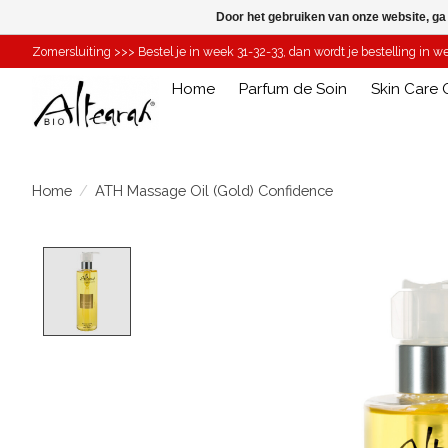
Door het gebruiken van onze website, ga
Zomersluiting >>> Bestel je in week 31-32-33, dan wordt je bestelling in 
Home
Parfum de Soin
Skin Care O
Home
/
ATH Massage Oil (Gold) Confidence
Product image slideshow Items