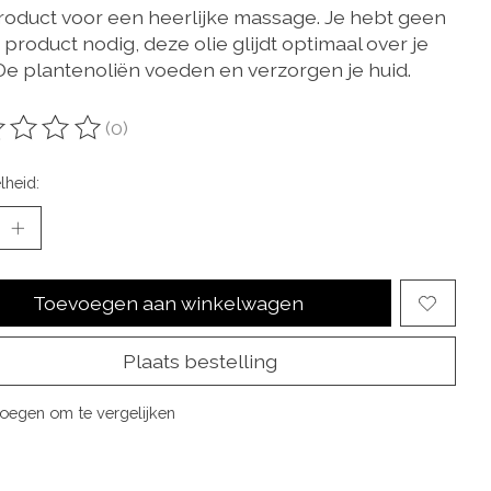
roduct voor een heerlijke massage. Je hebt geen
product nodig, deze olie glijdt optimaal over je
 De plantenoliën voeden en verzorgen je huid.​
(0)
oordeling van dit product is
0
van de 5
lheid:
Toevoegen aan winkelwagen
Plaats bestelling
oegen om te vergelijken