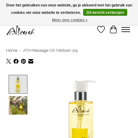
Door het gebruiken van onze website, ga je akkoord met het gebruik van
cookies om onze website te verbeteren.
Dit bericht verbergen
Zomersluiting >>> Bestel je in week 31-32-33, dan wordt je bestelling in week 34
verzonden! <<<
Meer over cookies »
Verlanglijst
Winkelwa
Home
/
ATH Massage Oil (Yellow) Joy
Product image slideshow Items