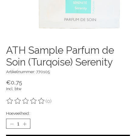
ATH Sample Parfum de
Soin (Turqoise) Serenity
Artikelnummer: 770105
€0,75
Incl. btw
(0)
De beoordeling van dit product is
0
van de 5
Hoeveelheid: