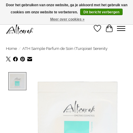
Door het gebruiken van onze website, ga je akkoord met het gebruik van
cookies om onze website te verbeteren.
Dit bericht verbergen
Zomersluiting >>> Bestel je in week 31-32-33, dan wordt je bestelling in week 34
verzonden! <<<
Meer over cookies »
Verlanglijst
Winkelwa
Home
/
ATH Sample Parfum de Soin (Turqoise) Serenity
Product image slideshow Items