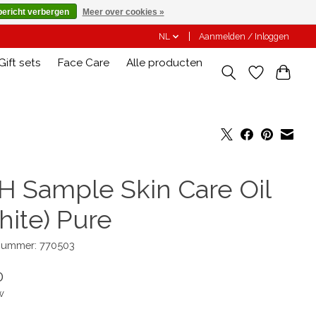
bericht verbergen
Meer over cookies »
NL
Aanmelden / Inloggen
Gift sets
Face Care
Alle producten
H Sample Skin Care Oil
hite) Pure
lnummer: 770503
0
w