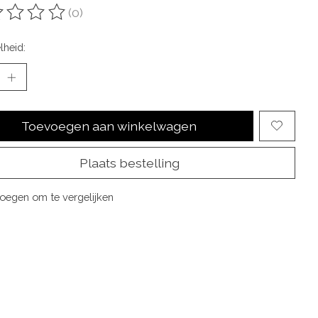
(0)
oordeling van dit product is
0
van de 5
lheid:
Toevoegen aan winkelwagen
Plaats bestelling
oegen om te vergelijken