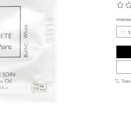
De be
Hoevee
Toev