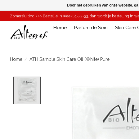
Door het gebruiken van onze website, ga
Zomersluiting >>> Bestel je in week 31-32-33, dan wordt je bestelling in 
Home
Parfum de Soin
Skin Care O
Home
/
ATH Sample Skin Care Oil (White) Pure
Product image slideshow Items