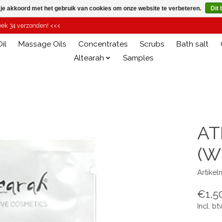
 je akkoord met het gebruik van cookies om onze website te verbeteren.
Dit 
week 34 verzonden! <<<
il
Massage Oils
Concentrates
Scrubs
Bath salt
Altearah
Samples
AT
(W
Artike
€1,5
Incl. bt