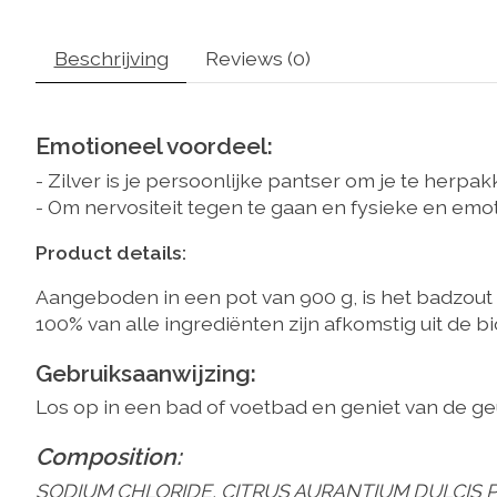
Beschrijving
Reviews (0)
Emotioneel voordeel:
- Zilver is je persoonlijke pantser om je te herp
- Om nervositeit tegen te gaan en fysieke en emo
Product details:
Aangeboden in een pot van 900 g, is het badzout v
100% van alle ingrediënten zijn afkomstig uit de b
Gebruiksaanwijzing:
Los op in een bad of voetbad en geniet van de g
Composition:
SODIUM CHLORIDE, CITRUS AURANTIUM DULCIS P