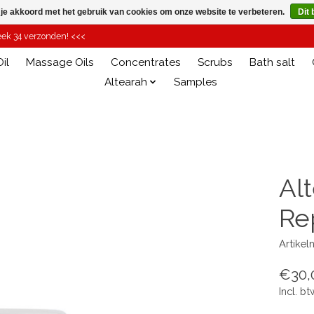
 je akkoord met het gebruik van cookies om onze website te verbeteren.
Dit 
week 34 verzonden! <<<
il
Massage Oils
Concentrates
Scrubs
Bath salt
Altearah
Samples
Alt
Re
Artike
€30,
Incl. bt