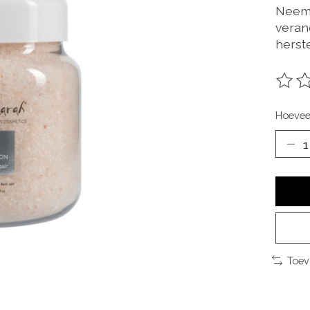
Neem 
verand
herste
De be
Hoevee
Toev