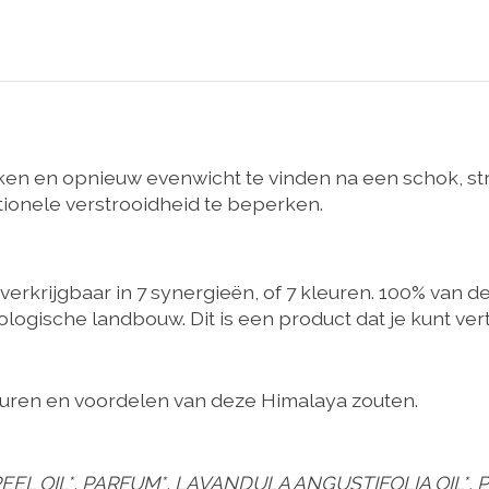
akken en opnieuw evenwicht te vinden na een schok, st
tionele verstrooidheid te beperken.
erkrijgbaar in 7 synergieën, of 7 kleuren. 100% van de
iologische landbouw. Dit is een product dat je kunt ve
euren en voordelen van deze Himalaya zouten.
EEL OIL*, PARFUM*, LAVANDULA ANGUSTIFOLIA OIL*