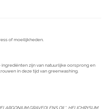
ress of moeilijkheden.
 ingrediënten zijn van natuurlijke oorsprong en
rtrouwen in deze tijd van greenwashing.
, PELARGONIUM GRAVEOLENS OIL*, HELICHRYSUM