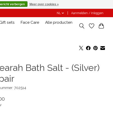
bericht verbergen
Meer over cookies »
NL
Aanmelden / Inloggen
Gift sets
Face Care
Alle producten
earah Bath Salt - (Silver)
pair
lnummer: 702514
00
w