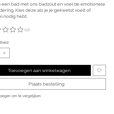
een bad met ons badzout en voel de emotionele
ering. Kies deze als je je gekwetst voelt of
l nodig hebt.
(0)
oordeling van dit product is
0
van de 5
lheid:
Toevoegen aan winkelwagen
Plaats bestelling
oegen om te vergelijken