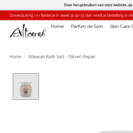
Door het gebruiken van onze website, ga
Zomersluiting >>> Bestel je in week 31-32-33, dan wordt je bestelling in 
Home
Parfum de Soin
Skin Care O
Home
/
Altearah Bath Salt - (Silver) Repair
Product image slideshow Items