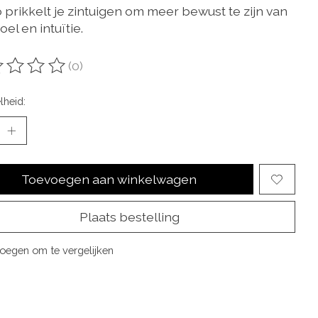
 prikkelt je zintuigen om meer bewust te zijn van
oel en intuïtie.
(0)
oordeling van dit product is
0
van de 5
lheid:
Toevoegen aan winkelwagen
Plaats bestelling
oegen om te vergelijken