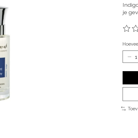
Indigo
je gev
De be
Hoevee
Toev