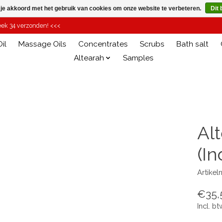
 je akkoord met het gebruik van cookies om onze website te verbeteren.
Dit 
week 34 verzonden! <<<
il
Massage Oils
Concentrates
Scrubs
Bath salt
Altearah
Samples
Al
(In
Artike
€35,
Incl. bt