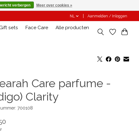
bericht verbergen
Meer over cookies »
NL
Aanmelden / Inloggen
Gift sets
Face Care
Alle producten
tearah Care parfume -
digo) Clarity
lnummer: 700108
50
w