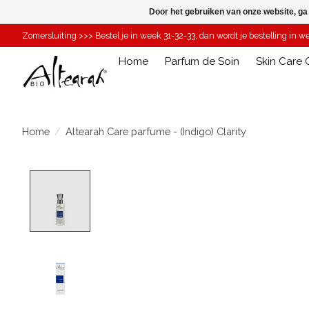
Door het gebruiken van onze website, ga
Zomersluiting >>> Bestel je in week 31-32-33, dan wordt je bestelling in 
Home
Parfum de Soin
Skin Care O
Home
/
Altearah Care parfume - (Indigo) Clarity
Product image slideshow Items