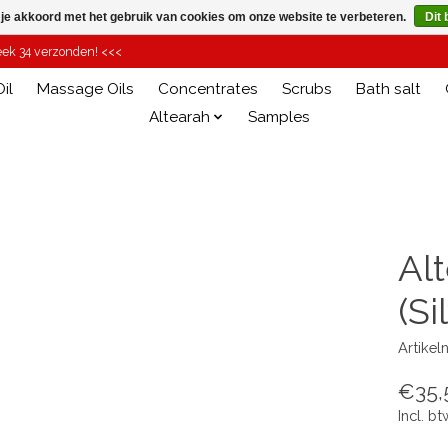
 je akkoord met het gebruik van cookies om onze website te verbeteren.
Dit 
week 34 verzonden! <<<
il
Massage Oils
Concentrates
Scrubs
Bath salt
Altearah
Samples
Al
(Si
Artike
€35,
Incl. bt