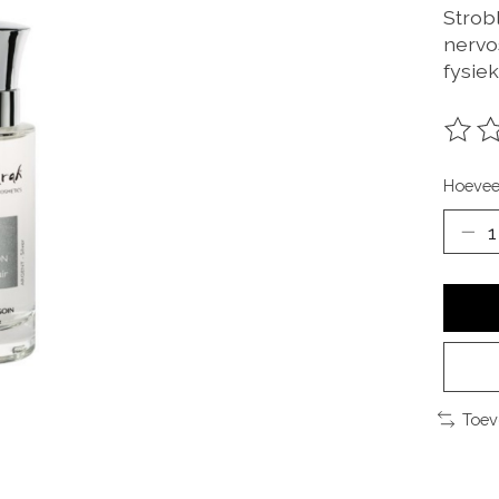
Strob
nervo
fysiek
De be
Hoevee
Toev