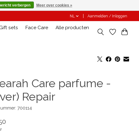
bericht verbergen
Meer over cookies »
NL
Aanmelden / Inloggen
Gift sets
Face Care
Alle producten
tearah Care parfume -
lver) Repair
lnummer: 700114
50
w