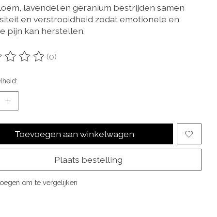
loem, lavendel en geranium bestrijden samen
siteit en verstrooidheid zodat emotionele en
e pijn kan herstellen.
(0)
oordeling van dit product is
0
van de 5
lheid:
Toevoegen aan winkelwagen
Plaats bestelling
oegen om te vergelijken