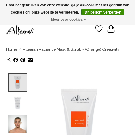
Door het gebruiken van onze website, ga je akkoord met het gebruik van
cookies om onze website te verbeteren.
Dit bericht verbergen
Zomersluiting >>> Bestel je in week 31-32-33, dan wordt je bestelling in week 34
verzonden! <<<
Meer over cookies »
Verlanglijst
Winkelwa
Home
/
Altearah Radiance Mask & Scrub - (Orange) Creativity
Product image slideshow Items