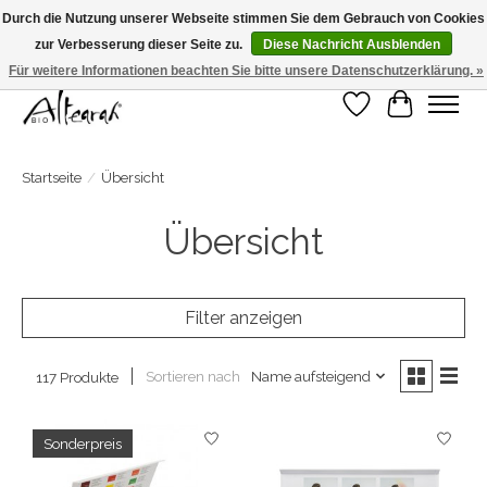
Durch die Nutzung unserer Webseite stimmen Sie dem Gebrauch von Cookies
zur Verbesserung dieser Seite zu.
Diese Nachricht Ausblenden
Sommerschließung >>> Wenn Sie in den Wochen 31-32-33 bestellen, wird Ihre
Bestellung in Woche 34 verschickt! <<<
Für weitere Informationen beachten Sie bitte unsere Datenschutzerklärung. »
Wunschzettel
Ihr Warenk
Startseite
/
Übersicht
Übersicht
Filter anzeigen
Sortieren nach
Name aufsteigend
117 Produkte
Sonderpreis